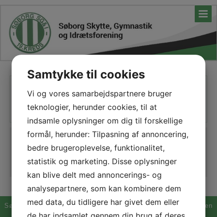
Samtykke til cookies
Tilmelding til skydning
Vi og vores samarbejdspartnere bruger
teknologier, herunder cookies, til at
indsamle oplysninger om dig til forskellige
formål, herunder: Tilpasning af annoncering,
Tilmelding
bedre brugeroplevelse, funktionalitet,
Tilmeld dig her
statistik og marketing. Disse oplysninger
kan blive delt med annoncerings- og
analysepartnere, som kan kombinere dem
med data, du tidligere har givet dem eller
Søborg Skytte-, Gymnastik- og Idrætsforening (SSG&I) ,| Bygaden
7, Søborg | 3250 Gilleleje | mail: post@soeborgsgi.dk,
de har indsamlet gennem din brug af deres