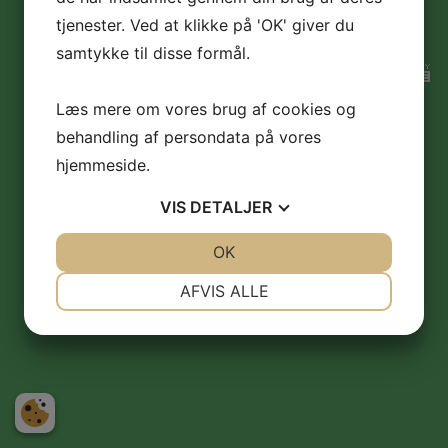
huset@soeborgsgi.dk eller okonomi@soeborgsgi.dk
tjenester. Ved at klikke på 'OK' giver du
samtykke til disse formål.
Læs mere om vores brug af cookies og
behandling af persondata på vores
hjemmeside.
VIS
DETALJER
JA
NEJ
OK
JA
NEJ
NØDVENDIGE
PRÆFERENCER
AFVIS ALLE
JA
NEJ
JA
NEJ
MARKETING
STATISTIK