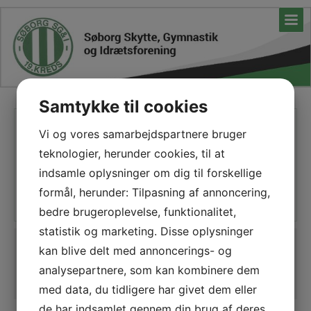
Samtykke til cookies
Priser
Vi og vores samarbejdspartnere bruger
teknologier, herunder cookies, til at
Kontingent:
indsamle oplysninger om dig til forskellige
formål, herunder: Tilpasning af annoncering,
Det koster 500 kr pr. spiller for en sæson.
bedre brugeroplevelse, funktionalitet,
statistik og marketing. Disse oplysninger
Tilmelding
kan blive delt med annoncerings- og
analysepartnere, som kan kombinere dem
Tilmeld dig her
med data, du tidligere har givet dem eller
de har indsamlet gennem din brug af deres