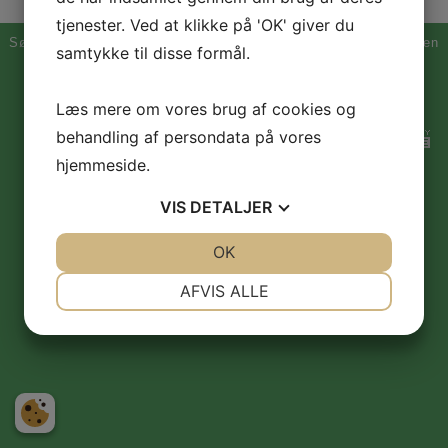
tjenester. Ved at klikke på 'OK' giver du
Søborg Skytte-, Gymnastik- og Idrætsforening (SSG&I) ,| Bygaden
samtykke til disse formål.
7, Søborg | 3250 Gilleleje | mail: post@soeborgsgi.dk,
huset@soeborgsgi.dk eller okonomi@soeborgsgi.dk
Læs mere om vores brug af cookies og
behandling af persondata på vores
hjemmeside.
VIS
DETALJER
JA
NEJ
OK
JA
NEJ
NØDVENDIGE
PRÆFERENCER
AFVIS ALLE
JA
NEJ
JA
NEJ
MARKETING
STATISTIK