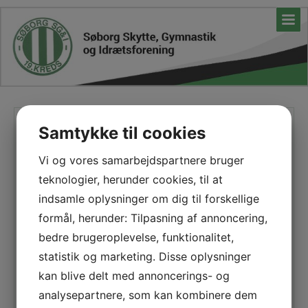
Lidt om Nytårskur
Samtykke til cookies
Vi og vores samarbejdspartnere bruger
Godt nytår til dig og din familie
teknologier, herunder cookies, til at
indsamle oplysninger om dig til forskellige
Vi ønsker at være en forening, som giver alle
mulighed for at mødes og være sammen. Dette er
formål, herunder: Tilpasning af annoncering,
vores nytårskur et godt eksempel på.
bedre brugeroplevelse, funktionalitet,
statistik og marketing. Disse oplysninger
Hvert år mødes vi, der bor i byen og de, der har
tilknytning til foreningen og Søborg, hygger os
kan blive delt med annoncerings- og
sammen og ønsker hinanden et godt nytår.
analysepartnere, som kan kombinere dem