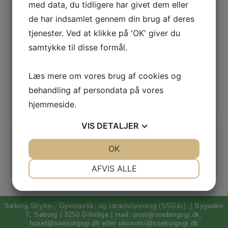
med data, du tidligere har givet dem eller
de har indsamlet gennem din brug af deres
tjenester. Ved at klikke på 'OK' giver du
samtykke til disse formål.
Læs mere om vores brug af cookies og
behandling af persondata på vores
hjemmeside.
VIS
DETALJER
Tilmelding
JA
NEJ
OK
JA
NEJ
Tilmeld dig her
NØDVENDIGE
PRÆFERENCER
AFVIS ALLE
JA
NEJ
JA
NEJ
MARKETING
STATISTIK
Søborg Skytte-, Gymnastik- og Idrætsforening (SSG&I) ,| Bygaden
7, Søborg | 3250 Gilleleje | mail: post@soeborgsgi.dk,
huset@soeborgsgi.dk eller okonomi@soeborgsgi.dk