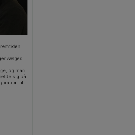
fremtiden.
 genvælges
age, og man
 melde sig på
iration til