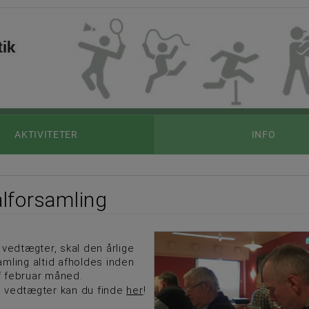
AKTIVITETER
INFO
lforsamling
 vedtægter, skal den årlige
mling altid afholdes inden
 februar måned.
 vedtægter kan du finde
her
!