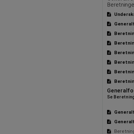
Beretninge
Undersk
General
Beretni
Beretni
Beretni
Beretni
Beretni
Beretni
Generalfo
Se Beretnin
General
General
Beretnin