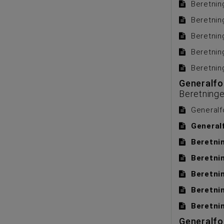
Beretnin
Beretnin
Beretnin
Beretnin
Beretnin
Generalfor
Beretninge
Generalf
General
Beretni
Beretni
Beretni
Beretni
Beretni
Generalfor