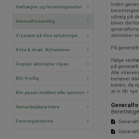
Inden genera
Vedtægter og forretningsorden
beretningern
udvalg på d
Generalforsamling
bliver derf
generalfors
skrivelser o
Vi passer på dine oplysninger
På generalfo
Kirke & idræt, Nyhedsbrev
Ifølge vedt
Årsplan aktiviteter i byen
på generalf
Alle intere
Bliv frivillig
behøver ikke
banen, da n
at vi får ny
Bliv passiv medlem eller sponsor
Generalfor
Samarbejdspartnere
Beretninge
Foreningshistorie
Generalf
Generalf