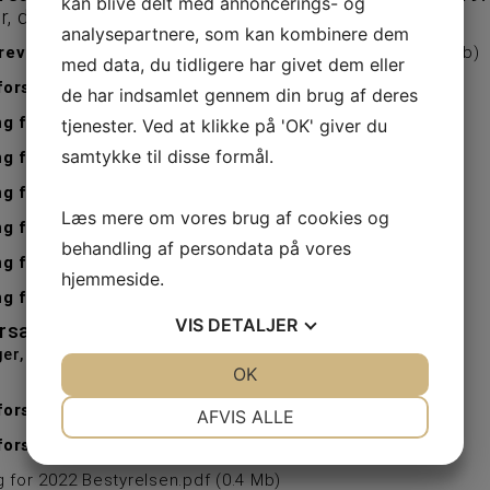
kan blive delt med annoncerings- og
r, dagsorden og referat nedenstående.
analysepartnere, som kan kombinere dem
revet Referat fra Generalforsamling 27/2-2024
(
1.8 Mb
)
med data, du tidligere har givet dem eller
forsamling 2024 Dagsorden
(
32.1 Kb
)
de har indsamlet gennem din brug af deres
ng for 2023 Bestyrelsen
(
0.1 Mb
)
tjenester. Ved at klikke på 'OK' giver du
samtykke til disse formål.
ng for 2023 Badminton
(
25.6 Kb
)
ng for 2023 Gymnastik
(
39.8 Kb
)
Læs mere om vores brug af cookies og
ng for 2023 Skydning
(
29.8 Kb
)
behandling af persondata på vores
ng for 2023 Huset
(
18.4 Kb
)
hjemmeside.
ng for 2023 Musik
(
29.9 Kb
)
VIS
DETALJER
rsamling for 2022 - afholdes 28. februar 2023.
ger, dagsorden og referat nedenstående.
JA
NEJ
OK
JA
NEJ
NØDVENDIGE
PRÆFERENCER
forsamling 2023 Referat
(
66.7 Kb
)
AFVIS ALLE
forsamling 2023 Dagsorden
(
27.9 Kb
)
JA
NEJ
JA
NEJ
g for 2022 Bestyrelsen.pdf
(
0.4 Mb
)
MARKETING
STATISTIK