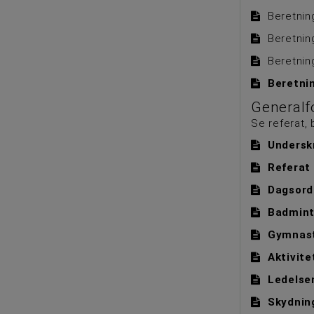
Beretnin
Beretnin
Beretnin
Beretni
Generalf
Se referat,
Undersk
Referat
Dagsord
Badmint
Gymnast
Aktivite
Ledelse
Skydnin