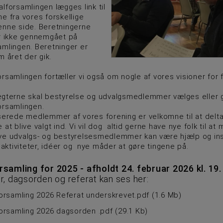
lforsamlingen lægges link til
e fra vores forskellige
enne side. Beretningerne
or ikke gennemgået på
amlingen. Beretninger er
m året der gik.
rsamlingen fortæller vi også om nogle af vores visioner for 
ægterne skal bestyrelse og udvalgsmedlemmer vælges eller
orsamlingen.
sserede medlemmer af vores forening er velkomne til at delt
 at blive valgt ind. Vi vil dog altid gerne have nye folk til at
ye udvalgs- og bestyrelsesmedlemmer kan være hjælp og insp
e aktiviteter, idéer og nye måder at gøre tingene på.
samling for 2025 - afholdt 24. februar 2026 kl. 19.
r, dagsorden og referat kan ses her:
orsamling 2026 Referat underskrevet.pdf
(
1.6 Mb
)
orsamling 2026 dagsorden .pdf
(
29.1 Kb
)