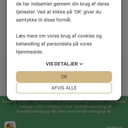
de har indsamlet gennem din brug af deres
aviserne, og på
Facebook.
tjenester. Ved at klikke på 'OK' giver du
samtykke til disse formål.
Dække borde og
pynte op.
Rydde op efter arrangementet og vaske glas
Læs mere om vores brug af cookies og
af (med opvaskemaskinen).
behandling af persondata på vores
hjemmeside.
Tilmelding
VIS
DETALJER
Tilmeld dig her
JA
NEJ
OK
JA
NEJ
NØDVENDIGE
PRÆFERENCER
AFVIS ALLE
JA
NEJ
JA
NEJ
Søborg Skytte-, Gymnastik- og Idrætsforening (SSG&I) ,| Bygaden
MARKETING
STATISTIK
7, Søborg | 3250 Gilleleje | mail: post@soeborgsgi.dk,
huset@soeborgsgi.dk eller okonomi@soeborgsgi.dk