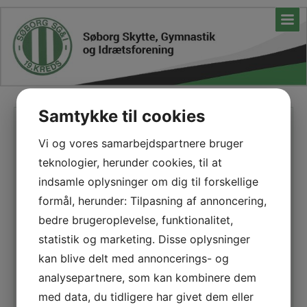
Samtykke til cookies
Ønsker du at hjælpe til
Vi og vores samarbejdspartnere bruger
ølsmagning
teknologier, herunder cookies, til at
indsamle oplysninger om dig til forskellige
Hvad kan du
formål, herunder: Tilpasning af annoncering,
hjælpe med:
bedre brugeroplevelse, funktionalitet,
Finde ud af, hvem
statistik og marketing. Disse oplysninger
vi skal spørge til
kan blive delt med annoncerings- og
næste gang og
analysepartnere, som kan kombinere dem
kontakte dem.
med data, du tidligere har givet dem eller
Skrive omtale til